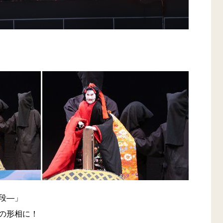
段―」
の形相に！