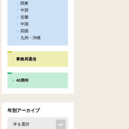
関東
中部
近畿
中国
四国
九州・沖縄
事務局通信
40周年
年別アーカイブ