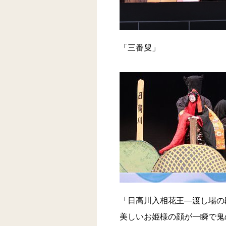
「三番叟」
「日高川入相花王―渡し場の
美しいお姫様の顔が一瞬で鬼