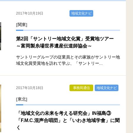
2017年10月19日
地域文化ナビ
[関東]
第2回「サントリー地域文化賞」受賞地ツアー
～富岡製糸場世界遺産伝道師協会～
サントリーグループの従業員とその家族がサントリー地
域文化賞受賞地を訪れて学ぶ、「サントリー...
2017年10月18日
事務局通信
地域文化ナビ
[東北]
「地域文化の未来を考える研究会」IN福島③
「F.M.C.混声合唱団」と「いわき地域学會」に聞
く