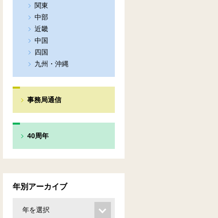
関東
中部
近畿
中国
四国
九州・沖縄
事務局通信
40周年
年別アーカイブ