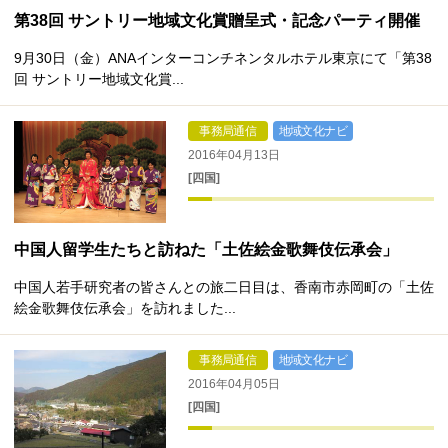
第38回 サントリー地域文化賞贈呈式・記念パーティ開催
9月30日（金）ANAインターコンチネンタルホテル東京にて「第38
回 サントリー地域文化賞...
事務局通信
地域文化ナビ
2016年04月13日
[四国]
中国人留学生たちと訪ねた「土佐絵金歌舞伎伝承会」
中国人若手研究者の皆さんとの旅二日目は、香南市赤岡町の「土佐
絵金歌舞伎伝承会」を訪れました...
事務局通信
地域文化ナビ
2016年04月05日
[四国]